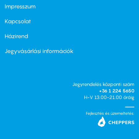
Impresszum
Footer
menu
first
Kapcsolat
Házirend
Footer
menu
second
Jegyvásárlási információk
Jegyrendelés központi szám
+36 1 224 5650
H-V 13.00-21.00 óráig
Fejlesztés és üzemeltetés: