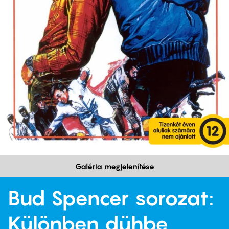
Galéria megjelenítése
Bud Spencer sorozat:
Különben dühbe