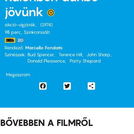
jövünk
akció-vígjáték
1974
98 perc,
Szinkronizált
Rendező
Marcello Fondato
Színészek
Bud Spencer
Terence Hill
John Sharp
Donald Pleasence
Patty Shepard
Megosztom
Facebook
Twitter
Share
BŐVEBBEN A FILMRŐL