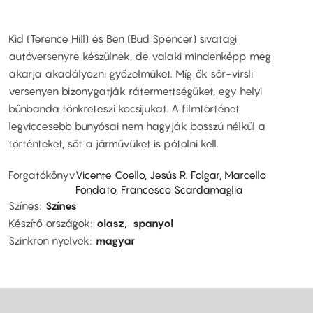
Kid (Terence Hill) és Ben (Bud Spencer) sivatagi
autóversenyre készülnek, de valaki mindenképp meg
akarja akadályozni győzelmüket. Míg ők sör-virsli
versenyen bizonygatják rátermettségüket, egy helyi
bűnbanda tönkreteszi kocsijukat. A filmtörténet
legviccesebb bunyósai nem hagyják bosszú nélkül a
történteket, sőt a járművüket is pótolni kell.
Forgatókönyv
Vicente Coello, Jesús R. Folgar, Marcello
Fondato, Francesco Scardamaglia
Színes
Színes
Készítő országok
olasz
spanyol
Szinkron nyelvek
magyar