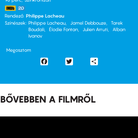
Rendező
Philippe Lacheau
Színészek
Philippe Lacheau
Jamel Debbouze
Tarek
Boudali
Élodie Fontan
Julien Arruti
Alban
Ivanov
Megosztom
Facebook
Twitter
Share
BŐVEBBEN A FILMRŐL