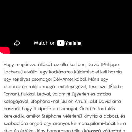
Hogy megőrizze állását az állatkertben, David (Philippe
Lacheau) elvállal egy kockázatos küldetést: el kell hoznia
egy rejtélyes csomagot Dél-Amerikából. Máris egy
óceánjárón találja magát exfeleségével, Tess-szel (Élodie
Fontan), fiukkal, Leóval, valamint ügyetlen és ostoba
kollégájával, Stéphane-nal (Julien Arruti), akit David arra
használ, hogy ő cipelje a csomagot. Óriási felfordulás
kerekedik, amikor Stéphane véletlenül kinyitja a dobozt, és
szabadjára enged egy aranyos kis marsupilami-bébit. Ez a
ritka és értékes lény hamarosan teljes káosszá változtatja