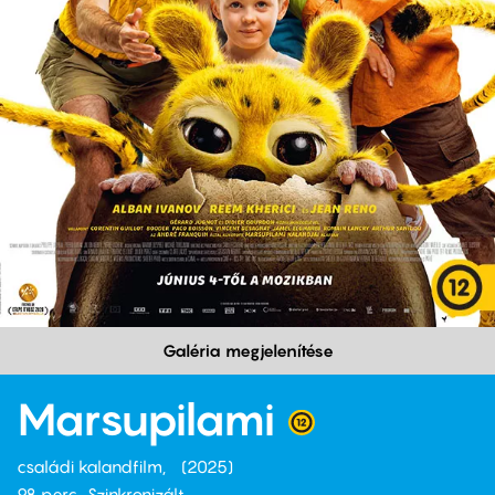
Galéria megjelenítése
Marsupilami
családi kalandfilm
2025
98 perc,
Szinkronizált