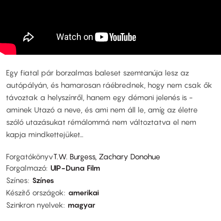
Egy fiatal pár borzalmas baleset szemtanúja lesz az
autópályán, és hamarosan ráébrednek, hogy nem csak ők
távoztak a helyszínről, hanem egy démoni jelenés is -
aminek Utazó a neve, és ami nem áll le, amíg az életre
szóló utazásukat rémálommá nem változtatva el nem
kapja mindkettejüket…
Forgatókönyv
T.W. Burgess, Zachary Donohue
Forgalmazó
UIP-Duna Film
Színes
Színes
Készítő országok
amerikai
Szinkron nyelvek
magyar