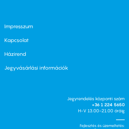
Impresszum
Footer
menu
first
Kapcsolat
Házirend
Footer
menu
second
Jegyvásárlási információk
Jegyrendelés központi szám
+36 1 224 5650
H-V 13.00-21.00 óráig
Fejlesztés és üzemeltetés: