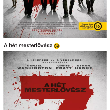
A hét mesterlövész