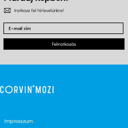
Iratkozz fel hírlevelünkre!
Feliratkozás
Impresszum
Footer
menu