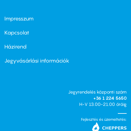
Impresszum
Footer
menu
first
Kapcsolat
Házirend
Footer
menu
second
Jegyvásárlási információk
Jegyrendelés központi szám
+36 1 224 5650
H-V 13.00-21.00 óráig
Fejlesztés és üzemeltetés: