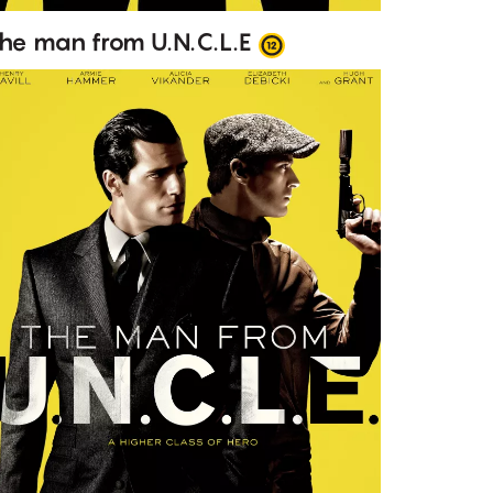
he man from U.N.C.L.E