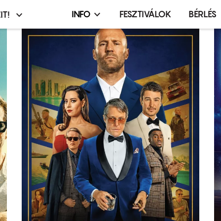
INFO
FESZTIVÁLOK
BÉRLÉS
IT!
Infó,
asztó
esemény,
terembérlés
menü