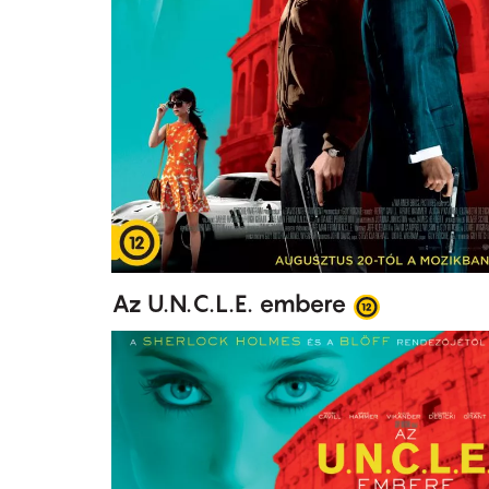
Az U.N.C.L.E. embere