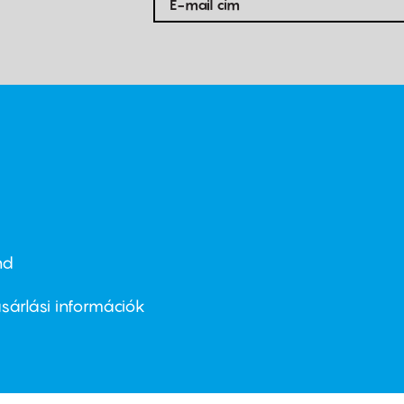
nd
ter
nu
sárlási információk
ond