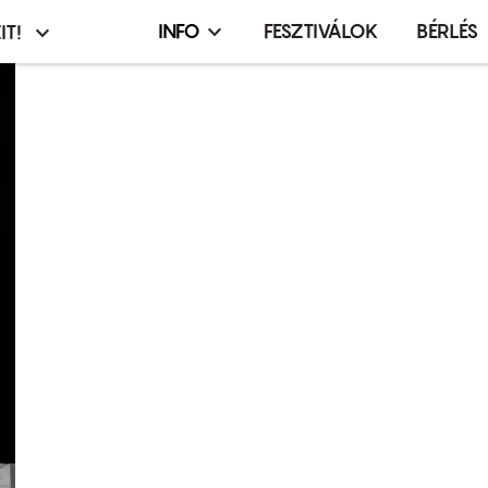
INFO
FESZTIVÁLOK
BÉRLÉS
IT!
Infó,
asztó
esemény,
terembérlés
menü