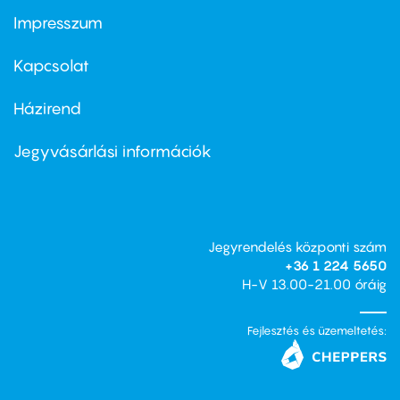
Impresszum
Footer
menu
first
Kapcsolat
Házirend
Footer
menu
second
Jegyvásárlási információk
Jegyrendelés központi szám
+36 1 224 5650
H-V 13.00-21.00 óráig
Fejlesztés és üzemeltetés: