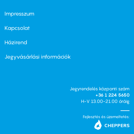
Impresszum
Footer
menu
first
Kapcsolat
Házirend
Footer
menu
second
Jegyvásárlási információk
Jegyrendelés központi szám
+36 1 224 5650
H-V 13.00-21.00 óráig
Fejlesztés és üzemeltetés: