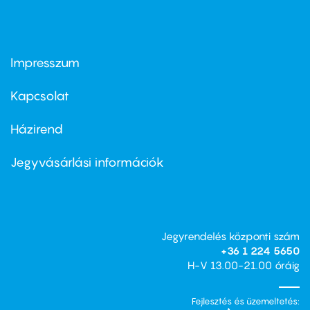
Impresszum
Footer
menu
first
Kapcsolat
Házirend
Footer
menu
second
Jegyvásárlási információk
Jegyrendelés központi szám
+36 1 224 5650
H-V 13.00-21.00 óráig
Fejlesztés és üzemeltetés: