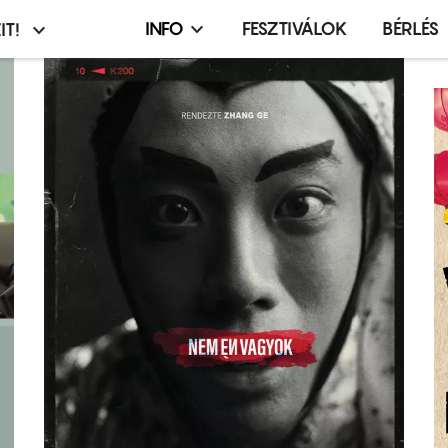
INFO
FESZTIVÁLOK
BÉRLÉS
IT!
Infó,
asztó
esemény,
terembérlés
menü