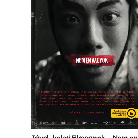
Távol-keleti Filmnapok - Nem én