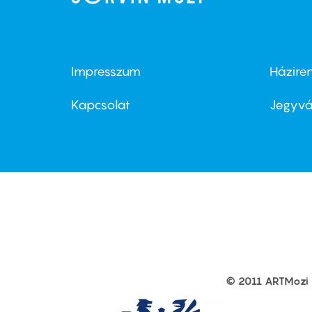
Impresszum
Házire
Footer
Foo
menu
me
Kapcsolat
Jegyvá
first
sec
© 2011 ARTMozi
Footer