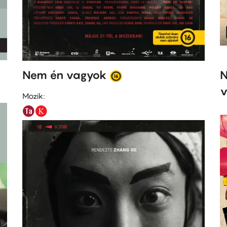
k
Nem én vagyok
N
v
Mozik: