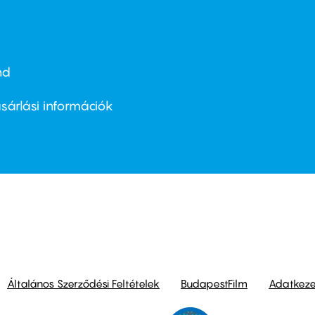
nd
ter
nu
sárlási információk
ond
Általános Szerződési Feltételek
BudapestFilm
Adatkezel