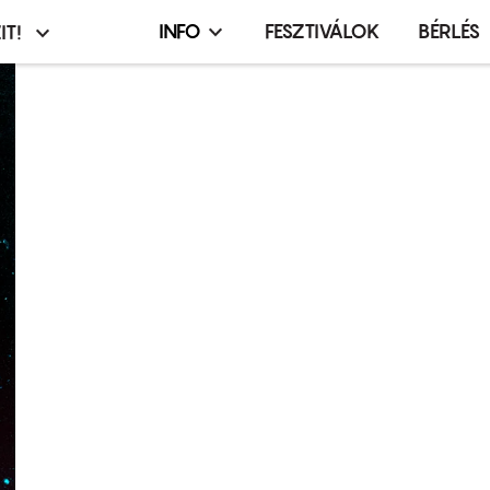
INFO
FESZTIVÁLOK
BÉRLÉS
IT!
Infó,
asztó
esemény,
terembérlés
menü