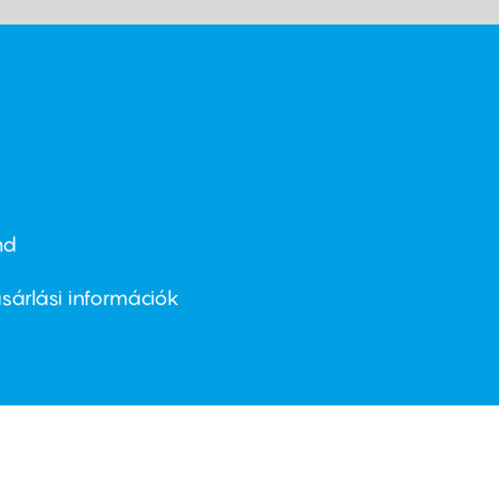
nd
ter
nu
sárlási információk
ond