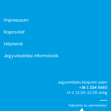
Impresszum
Footer
menu
first
Kapcsolat
Házirend
Footer
menu
second
Jegyvásárlási információk
Jegyrendelés központi szám
+36 1 224 5650
H-V 13.00-21.00 óráig
Fejlesztés és üzemeltetés: