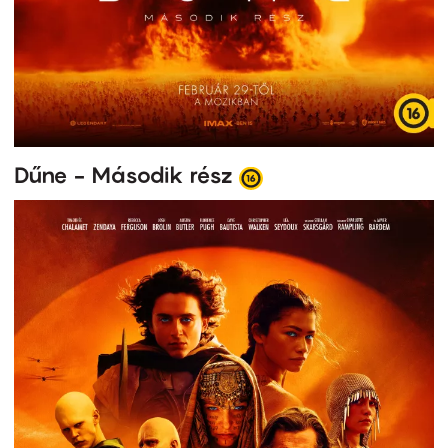
Dűne - Második rész