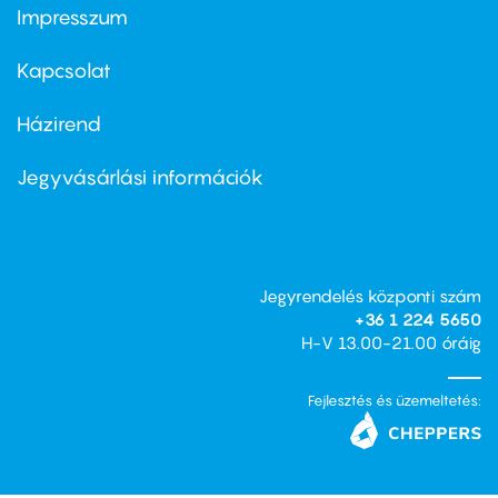
Impresszum
Footer
menu
first
Kapcsolat
Házirend
Footer
menu
second
Jegyvásárlási információk
Jegyrendelés központi szám
+36 1 224 5650
H-V 13.00-21.00 óráig
Fejlesztés és üzemeltetés: