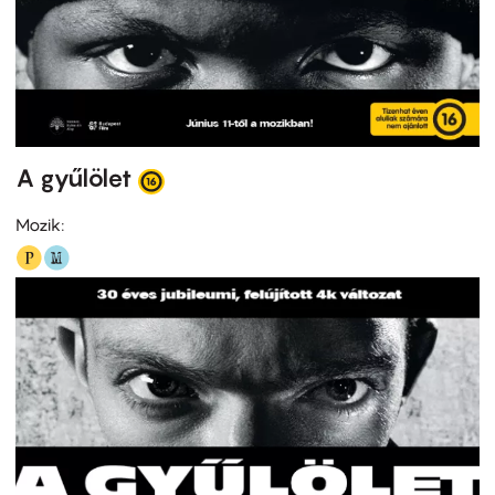
A gyűlölet
Mozik: