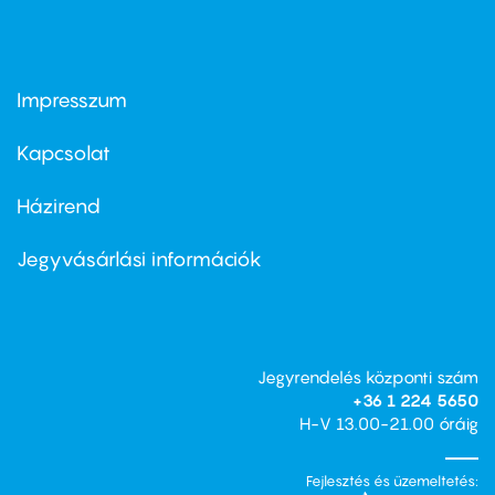
Impresszum
Footer
menu
first
Kapcsolat
Házirend
Footer
menu
second
Jegyvásárlási információk
Jegyrendelés központi szám
+36 1 224 5650
H-V 13.00-21.00 óráig
Fejlesztés és üzemeltetés: