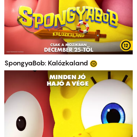
SpongyaBob: Kalózkaland